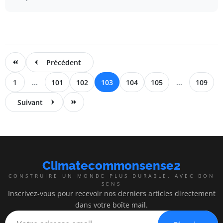
Précédent
1
...
101
102
103
104
105
...
109
Suivant
Climatecommonsense2
CONSTRUIRE UN MONDE PLUS DURABLE, AVEC BON
SENS
Inscrivez-vous pour recevoir nos derniers articles directement
dans votre boîte mail.