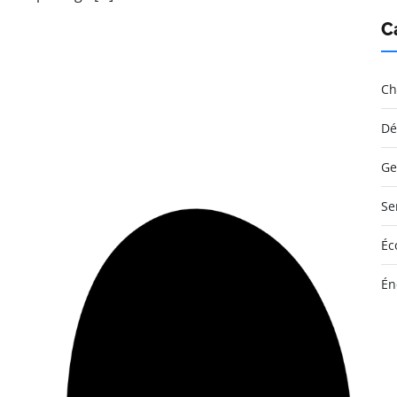
C
Ch
Dé
Ge
Se
Éc
Én