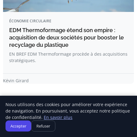
ÉCONOMIE CIRCULAIRE
EDM Thermoformage étend son empire :
acquisition de deux sociétés pour booster le
recyclage du plastique
EN BREF EDM Thermoformage procède à des acquisitions
stratégiques.
Kévin Girard
Nous utilisons des cookies pour améliorer votre expérience
de navigation. En poursuivant, vous acceptez notre politique
de confidentialité.
En savoir plus
Newsletter
Accepter
Refuser