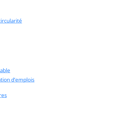
rcularité
rable
ation d’emplois
res