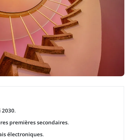
i
2030
.
res premières secondaires
.
ais électroniques
.