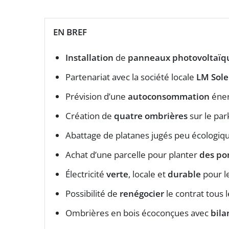
EN BREF
Installation
de
panneaux photovoltaïq
Partenariat avec la société locale
LM Sole
Prévision d’une
autoconsommation
éner
Création de
quatre ombrières
sur le par
Abattage de platanes jugés peu écologiq
Achat d’une parcelle pour planter
des po
Électricité
verte
, locale et
durable
pour l
Possibilité de
renégocier
le contrat tous l
Ombrières en bois écoconçues avec
bila