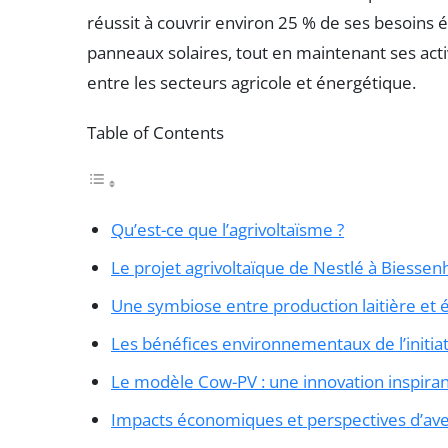
réussit à couvrir environ 25 % de ses besoins
panneaux solaires, tout en maintenant ses activ
entre les secteurs agricole et énergétique.
Table of Contents
Qu’est-ce que l’agrivoltaïsme ?
Le projet agrivoltaïque de Nestlé à Biesse
Une symbiose entre production laitière et 
Les bénéfices environnementaux de l’initiat
Le modèle Cow-PV : une innovation inspira
Impacts économiques et perspectives d’ave