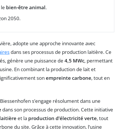
 le
bien-être animal
.
izon 2050.
avière, adopte une approche innovante avec
ires
dans ses processus de production laitière. Ce
és, génère une puissance de
4,5 MWc
, permettant
sine. En combinant la production de lait et
 significativement son
empreinte carbone
, tout en
de Biessenhofen s’engage résolument dans une
e
dans son processus de production. Cette initiative
laitière
et la
production d’électricité verte
, tout
one du site. Grâce à cette innovation, l’usine