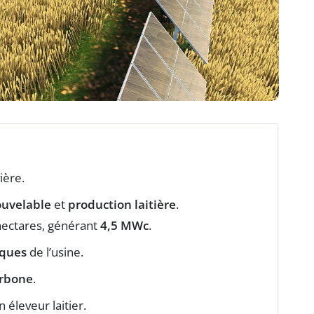
ière.
ouvelable
et
production laitière
.
 hectares, générant
4,5 MWc
.
iques
de l’usine.
arbone
.
n éleveur laitier.