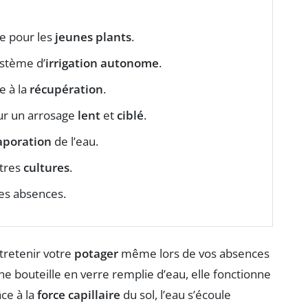
e pour les
jeunes plants
.
tème d’
irrigation autonome
.
e à la
récupération
.
r un arrosage
lent
et
ciblé
.
aporation
de l’eau.
utres
cultures
.
es absences.
tretenir votre
potager
même lors de vos absences
ne bouteille en verre remplie d’eau, elle fonctionne
ce à la
force capillaire
du sol, l’eau s’écoule