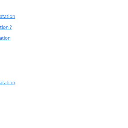
atation
ion ?
ation
atation