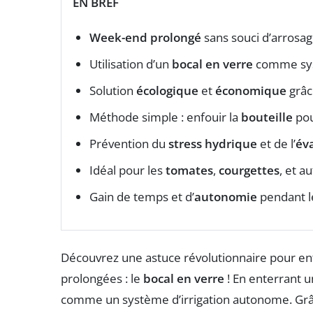
EN BREF
Week-end prolongé
sans souci d’arrosag
Utilisation d’un
bocal en verre
comme sys
Solution
écologique
et
économique
grâc
Méthode simple : enfouir la
bouteille
pou
Prévention du
stress hydrique
et de l’
év
Idéal pour les
tomates
,
courgettes
, et a
Gain de temps et d’
autonomie
pendant l
Découvrez une astuce révolutionnaire pour en
prolongées : le
bocal en verre
! En enterrant u
comme un système d’irrigation autonome. Grâ