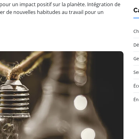
our un impact positif sur la planète. Intégration de
C
er de nouvelles habitudes au travail pour un
Ch
Dé
Ge
Se
Éc
Én