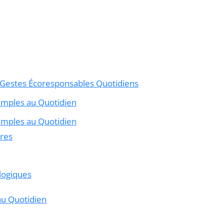
Gestes Écoresponsables Quotidiens
imples au Quotidien
imples au Quotidien
ires
ologiques
u Quotidien