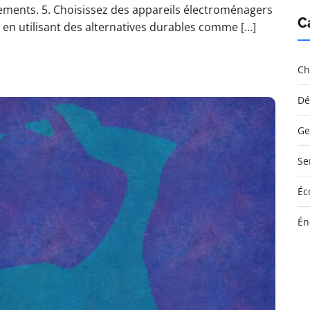
ents. 5. Choisissez des appareils électroménagers
C
 en utilisant des alternatives durables comme […]
Ch
Dé
Ge
Se
Éc
Én