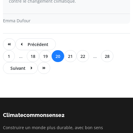
contre le changement climatique.
Emma Dufour
Précédent
1
...
18
19
20
21
22
...
28
Suivant
Climatecommonsense2
Construire un monde plus durable, avec bon sens