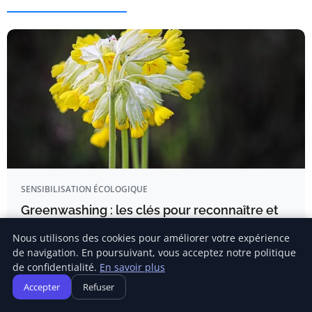
SENSIBILISATION ÉCOLOGIQUE
Greenwashing : les clés pour reconnaître et
déjouer les fausses promesses écologiques
Nous utilisons des cookies pour améliorer votre expérience
EN BREF Qu’est-ce que le greenwashing : Stratégie
de navigation. En poursuivant, vous acceptez notre politique
marketing trompeuse pour…
de confidentialité.
En savoir plus
Accepter
Refuser
Emma Dufour