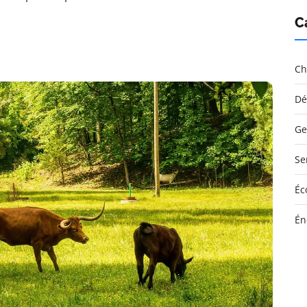
C
Ch
Dé
Ge
Se
Éc
Én