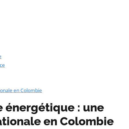
e
nce
ionale en Colombie
e énergétique : une
ationale en Colombie