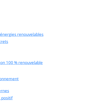
es énergies renouvelables
crets
ion 100 % renouvelable
sionnement
ernes
positif