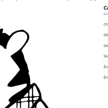
C
Ch
Dé
Ge
Se
Éc
Én