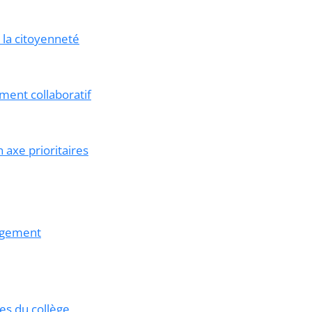
 la citoyenneté
ment collaboratif
axe prioritaires
gagement
es du collège