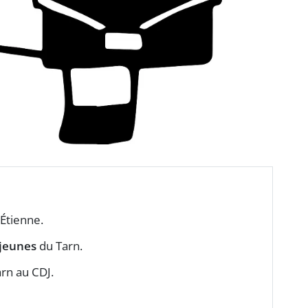
-Étienne.
jeunes
du Tarn.
rn au CDJ.