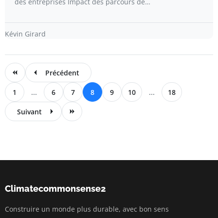
des entreprises Impact des parcours de…
Kévin Girard
Précédent
1
...
6
7
8
9
10
...
18
Suivant
Climatecommonsense2
Construire un monde plus durable, avec bon sens