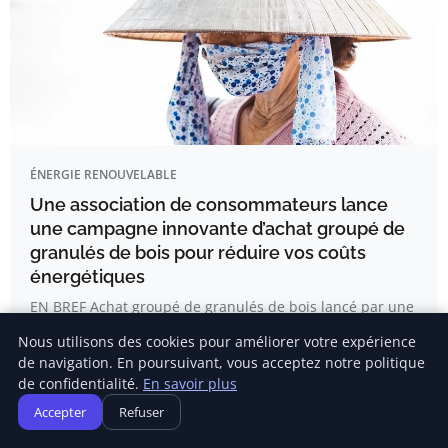
ÉNERGIE RENOUVELABLE
Une association de consommateurs lance
une campagne innovante d’achat groupé de
granulés de bois pour réduire vos coûts
énergétiques
EN BREF Achat groupé de granulés de bois lancé par une
association de…
Nous utilisons des cookies pour améliorer votre expérience
de navigation. En poursuivant, vous acceptez notre politique
de confidentialité.
En savoir plus
Delphine Lemaire
Accepter
Refuser