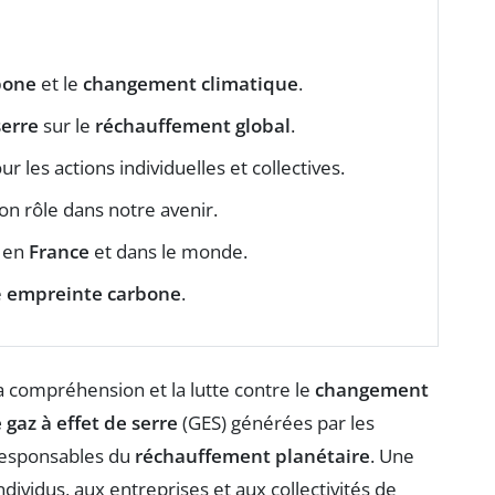
bone
et le
changement climatique
.
serre
sur le
réchauffement global
.
r les actions individuelles et collectives.
on rôle dans notre avenir.
en
France
et dans le monde.
e
empreinte carbone
.
a compréhension et la lutte contre le
changement
 gaz à effet de serre
(GES) générées par les
 responsables du
réchauffement planétaire
. Une
ividus, aux entreprises et aux collectivités de