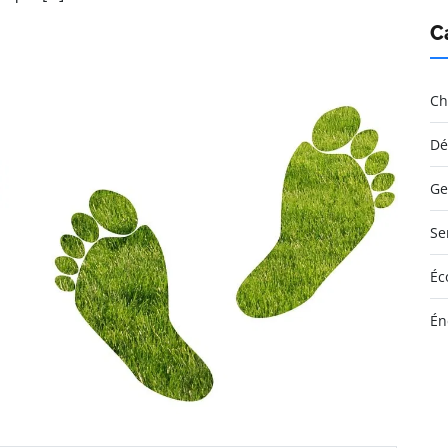
C
Ch
Dé
Ge
Se
Éc
Én