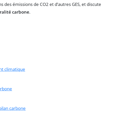
ns des émissions de CO2 et d’autres GES, et discute
ralité carbone
.
nt climatique
carbone
bilan carbone