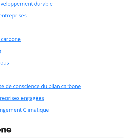
 développement durable
 entreprises
n carbone
e
tous
se de conscience du bilan carbone
treprises engagées
hangement Climatique
one