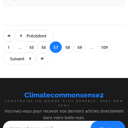
Précédent
1
...
55
56
57
58
59
...
109
Suivant
Climatecommonsense2
CONSTRUIRE UN MONDE PLUS DURABLE, AVEC BON
SENS
Inscrivez-vous pour recevoir nos derniers articles directement
dans votre boîte mail.