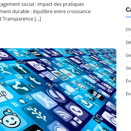
ngagement social : impact des pratiques
C
nt durable : équilibre entre croissance
t Transparence […]
Ch
Dé
Ge
Se
Éc
Én