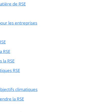
atière de RSE
pour les entreprises
 RSE
a RSE
s la RSE
atiques RSE
objectifs climatiques
endre la RSE