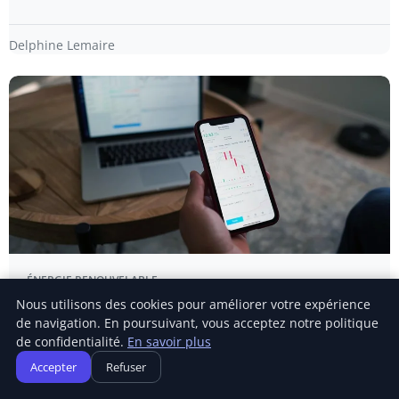
Delphine Lemaire
ÉNERGIE RENOUVELABLE
Nous utilisons des cookies pour améliorer votre expérience
Shell mise sur le trading pour ouvrir un
de navigation. En poursuivant, vous acceptez notre politique
nouveau front de profits
de confidentialité.
En savoir plus
EN BREF Baisse du titre Shell de 1,71% à 3 156,50 pence
Accepter
Refuser
malgré un bon premier…