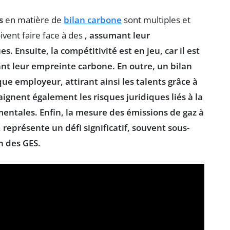
s
en matière de
bilan carbone
sont multiples et
ivent faire face à des
, assumant leur
ues
. Ensuite, la
compétitivité
est en jeu, car il est
ant leur
empreinte carbone
. En outre, un
bilan
ue employeur
, attirant ainsi les
talents
grâce à
craignent également les
risques juridiques
liés à la
mentales
. Enfin, la mesure des
émissions de gaz à
, représente un défi significatif, souvent sous-
on des
GES
.