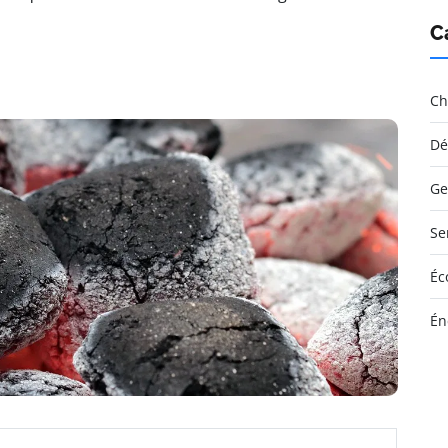
C
Ch
Dé
Ge
Se
Éc
Én