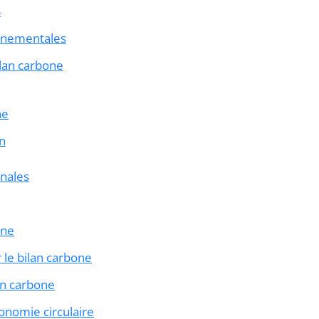
S
onnementales
ilan carbone
he
on
onales
one
 le bilan carbone
lan carbone
onomie circulaire