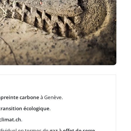
mpreinte carbone
à Genève.
 transition écologique
.
climat.ch
.
dividuel en termes de
gaz à effet de serre
.