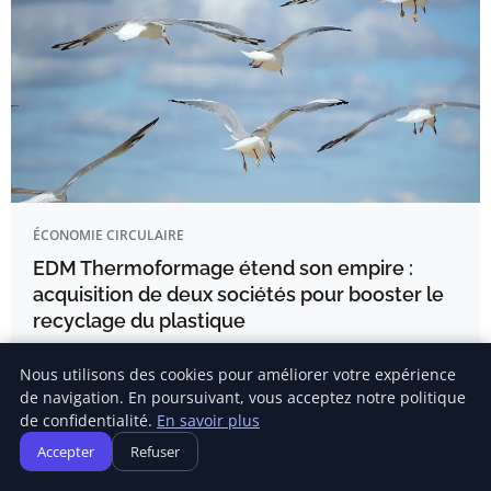
ÉCONOMIE CIRCULAIRE
EDM Thermoformage étend son empire :
acquisition de deux sociétés pour booster le
recyclage du plastique
EN BREF EDM Thermoformage procède à des acquisitions
Nous utilisons des cookies pour améliorer votre expérience
stratégiques.
de navigation. En poursuivant, vous acceptez notre politique
de confidentialité.
En savoir plus
Kévin Girard
Accepter
Refuser