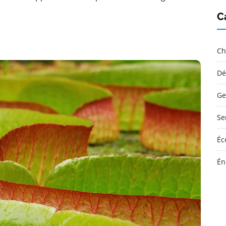
C
Ch
Dé
Ge
Se
Éc
Én