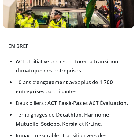
EN BREF
ACT
: Initiative pour structurer la
transition
climatique
des entreprises.
10 ans d’
engagement
avec plus de
1 700
entreprises
participantes.
Deux piliers :
ACT Pas-à-Pas
et
ACT Évaluation
.
Témoignages de
Décathlon
,
Harmonie
Mutuelle
,
Sodebo
,
Kersia
et
K•Line
.
Impact mesurable : transition vers des