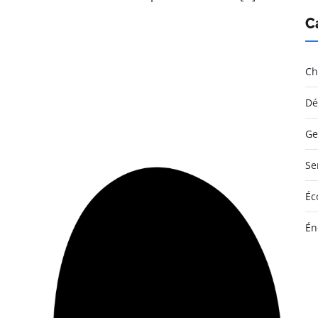
C
Ch
Dé
Ge
Se
Éc
Én