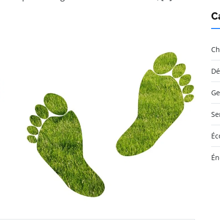
C
Ch
Dé
Ge
Se
Éc
Én