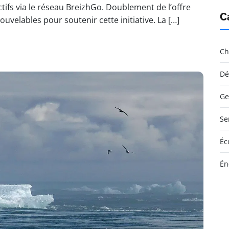
ifs via le réseau BreizhGo. Doublement de l’offre
C
ouvelables pour soutenir cette initiative. La […]
Ch
Dé
Ge
Se
Éc
Én