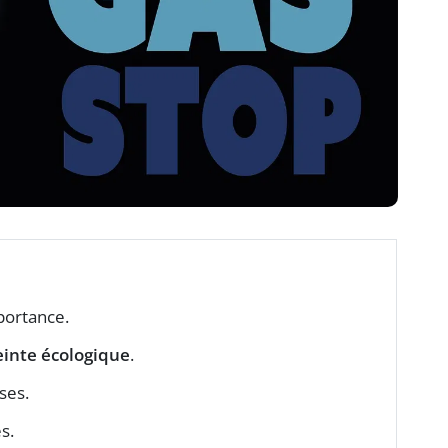
portance.
inte écologique
.
ses.
s.