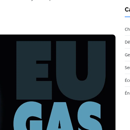
C
Ch
Dé
Ge
Se
Éc
Én