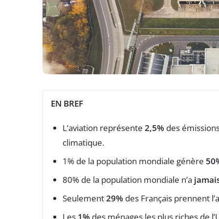
EN BREF
L’aviation représente
2,5%
des émissions
climatique.
1% de la population mondiale génère
50
80% de la population mondiale n’a
jamais
Seulement
29%
des Français prennent l’a
Les
1%
des ménages les plus riches de l