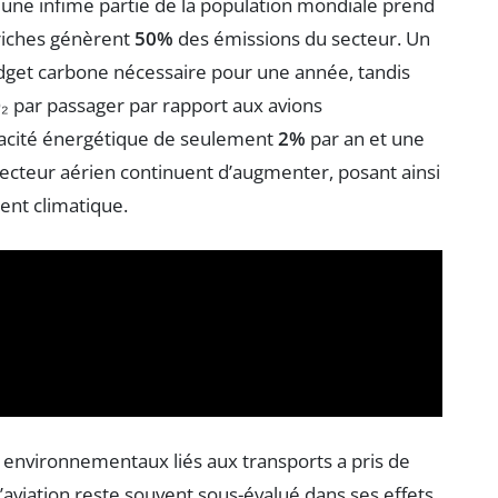
 une infime partie de la population mondiale prend
riches génèrent
50%
des émissions du secteur. Un
budget carbone nécessaire pour une année, tandis
₂ par passager par rapport aux avions
cacité énergétique de seulement
2%
par an et une
secteur aérien continuent d’augmenter, posant ainsi
ent climatique.
x environnementaux liés aux transports a pris de
’aviation reste souvent sous-évalué dans ses effets