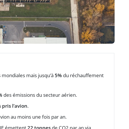
 mondiales mais jusqu’à
5%
du réchauffement
%
des émissions du secteur aérien.
 pris l’avion
.
vion au moins une fois par an.
’UE émettent
22 tonnes
de CO2 par an via