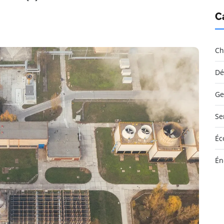
C
Ch
Dé
Ge
Se
Éc
Én