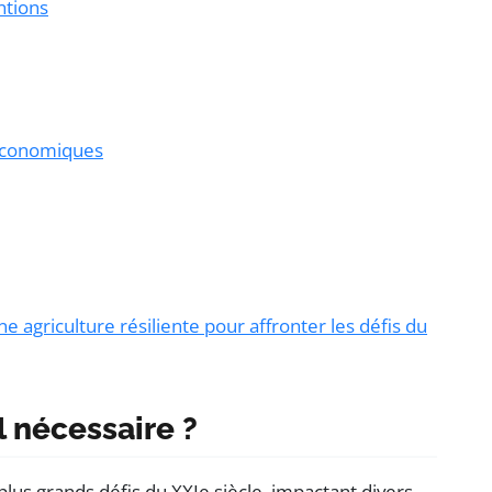
ntions
 économiques
 agriculture résiliente pour affronter les défis du
l nécessaire ?
lus grands défis du XXIe siècle, impactant divers