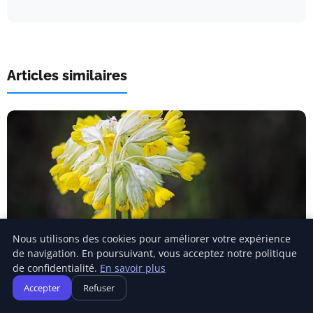
Articles similaires
Nous utilisons des cookies pour améliorer votre expérience
de navigation. En poursuivant, vous acceptez notre politique
de confidentialité.
En savoir plus
SENSIBILISATION ÉCOLOGIQUE
Accepter
Refuser
Greenwashing : les clés pour reconnaître et
déjouer les fausses promesses écologiques