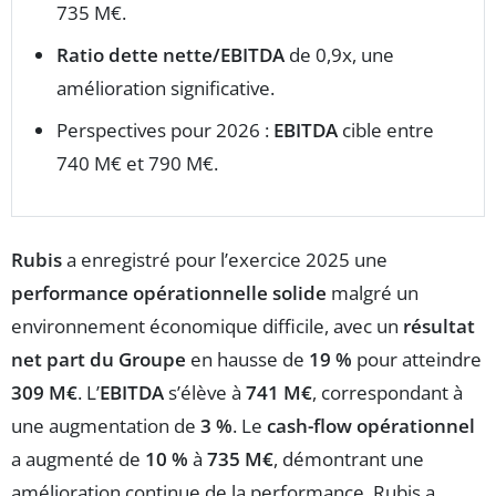
735 M€.
Ratio dette nette/EBITDA
de 0,9x, une
amélioration significative.
Perspectives pour 2026 :
EBITDA
cible entre
740 M€ et 790 M€.
Rubis
a enregistré pour l’exercice 2025 une
performance opérationnelle solide
malgré un
environnement économique difficile, avec un
résultat
net part du Groupe
en hausse de
19 %
pour atteindre
309 M€
. L’
EBITDA
s’élève à
741 M€
, correspondant à
une augmentation de
3 %
. Le
cash-flow opérationnel
a augmenté de
10 %
à
735 M€
, démontrant une
amélioration continue de la performance. Rubis a