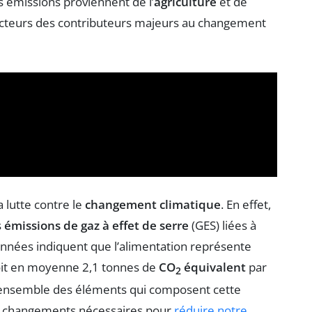
s émissions proviennent de l’
agriculture
et de
secteurs des contributeurs majeurs au changement
a lutte contre le
changement climatique
. En effet,
s
émissions de gaz à effet de serre
(GES) liées à
onnées indiquent que l’alimentation représente
soit en moyenne 2,1 tonnes de
CO
équivalent
par
2
 l’ensemble des éléments qui composent cette
es changements nécessaires pour
réduire notre