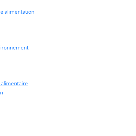
re alimentation
nvironnement
 alimentaire
on