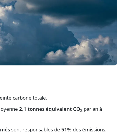
einte carbone totale.
 moyenne
2,1 tonnes équivalent CO
par an à
2
rmés
sont responsables de
51%
des émissions.