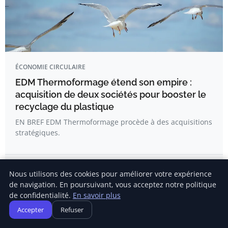
ÉCONOMIE CIRCULAIRE
EDM Thermoformage étend son empire :
acquisition de deux sociétés pour booster le
recyclage du plastique
EN BREF EDM Thermoformage procède à des acquisitions
stratégiques.
Kévin Girard
Nous utilisons des cookies pour améliorer votre expérience
de navigation. En poursuivant, vous acceptez notre politique
de confidentialité.
En savoir plus
Accepter
Refuser