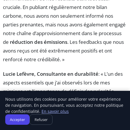
cruciale. En publiant régulièrement notre bilan
carbone, nous avons non seulement informé nos
parties prenantes, mais nous avons également engagé
notre chaîne d’approvisionnement dans le processus
de
réduction des émissions
. Les feedbacks que nous
avons reçus ont été extrêmement positifs et ont
renforcé notre crédibilité. »
Lucie Lefèvre, Consultante en durabilité
: « L’un des
aspects essentiels que j’ai observés lors de mes
missions est l’importance de définir des
priorités
Nous utilisons des cookies pour améliorer votre expérience
claires
en matière de transition climatique. En guidant
de navigation. En poursuivant, vous acceptez notre politique
les entreprises à identifier les domaines où leurs
de confidentialité.
En savoir plus
émissions sont les plus élevées, nous pouvons engager
Accepter
Refuser
des actions concrètes et efficaces. Chaque petite