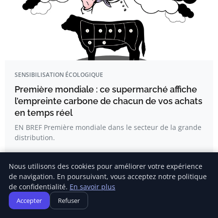
SENSIBILISATION ÉCOLOGIQUE
Première mondiale : ce supermarché affiche
l’empreinte carbone de chacun de vos achats
en temps réel
EN BREF Première mondiale dans le secteur de la grande
distribution.
Nous utilisons des cookies pour améliorer votre expérience
Delphine Lemaire
de navigation. En poursuivant, vous acceptez notre politique
de confidentialité.
En savoir plus
Accepter
Refuser