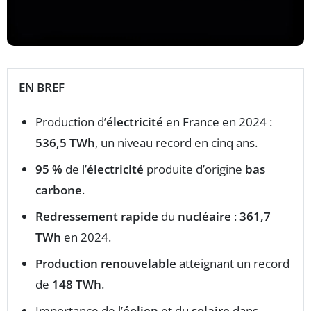
EN BREF
Production d’
électricité
en France en 2024 :
536,5 TWh
, un niveau record en cinq ans.
95 %
de l’
électricité
produite d’origine
bas
carbone
.
Redressement rapide
du
nucléaire
:
361,7
TWh
en 2024.
Production renouvelable
atteignant un record
de
148 TWh
.
Importance de l’
éolien
et du
solaire
dans