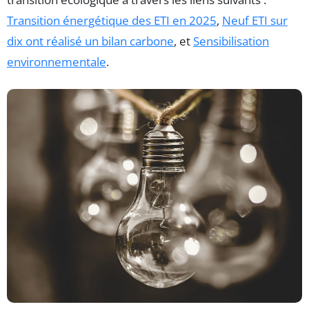
Transition énergétique des ETI en 2025
,
Neuf ETI sur
dix ont réalisé un bilan carbone
, et
Sensibilisation
environnementale
.