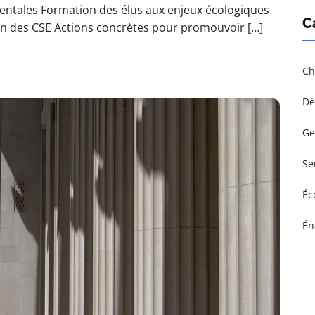
ntales Formation des élus aux enjeux écologiques
C
n des CSE Actions concrètes pour promouvoir […]
Ch
Dé
Ge
Se
Éc
Én