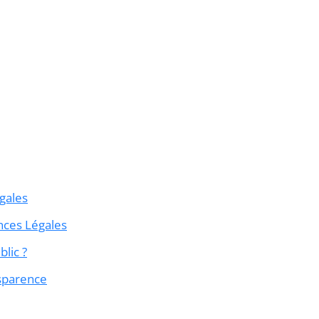
gales
nces Légales
lic ?
nsparence