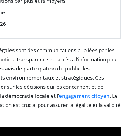
itions
par plusieurs moyens
ne
26
égales
sont des communications publiées par les
ntir la transparence et l’accès à l’information pour
les
avis de participation du public
, les
ets environnementaux
et
stratégiques
. Ces
r sur les décisions qui les concernent et de
 la
démocratie locale
et l’
engagement citoyen
. Le
on est crucial pour assurer la légalité et la validité