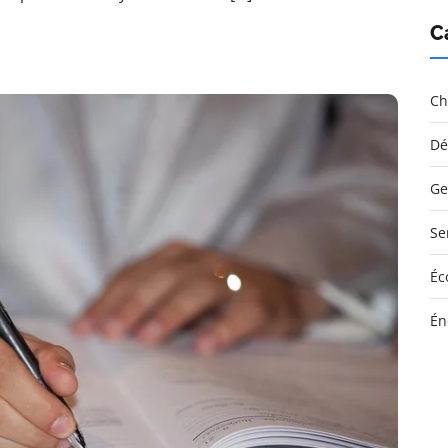
C
Ch
Dé
Ge
Se
Éc
Én