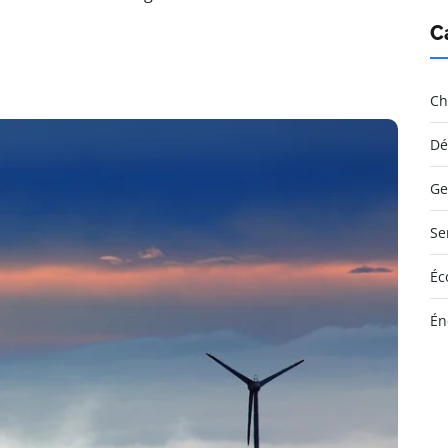
C
Ch
Dé
Ge
Se
Éc
Én