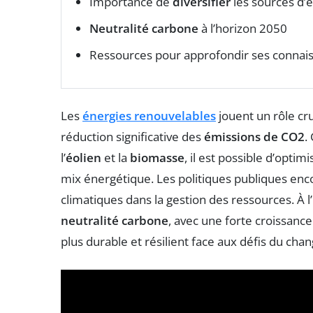
Importance de
diversifier
les sources d’
Neutralité carbone
à l’horizon 2050
Ressources pour approfondir ses connais
Les
énergies renouvelables
jouent un rôle cru
réduction significative des
émissions de CO2
.
l’
éolien
et la
biomasse
, il est possible d’opti
mix énergétique. Les politiques publiques enco
climatiques dans la gestion des ressources. À l’
neutralité carbone
, avec une forte croissanc
plus durable et résilient face aux défis du ch