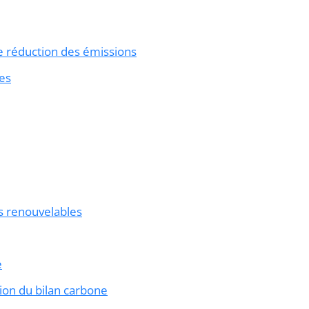
de réduction des émissions
les
es renouvelables
e
ation du bilan carbone