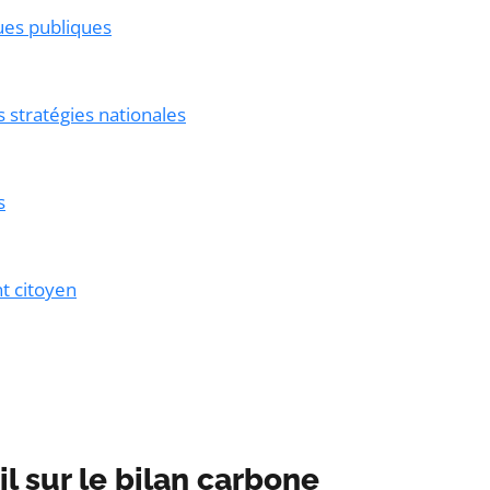
ues publiques
s stratégies nationales
s
t citoyen
l sur le bilan carbone