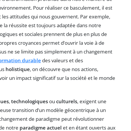
nvironnement. Pour réaliser ce basculement, il est
 les attitudes qui nous gouvernent. Par exemple,
de la réussite est toujours adaptée dans notre
giques et sociales prennent de plus en plus de
propres croyances permet d’ouvrir la voie à de
ssus ne se limite pas simplement à un changement
ormation durable
des valeurs et des
lus
holistique
, on découvre que nos actions,
r un impact significatif sur la société et le monde
ques
,
technologiques
ou
culturels
, exigent une
meuse transition d’un modèle géocentrique à un
un changement de paradigme peut révolutionner
de notre
paradigme actuel
et en étant ouverts aux