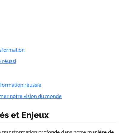
nsformation
 réussi
sformation réussie
mer notre vision du monde
és et Enjeux
 transformation profonde dans notre manière de