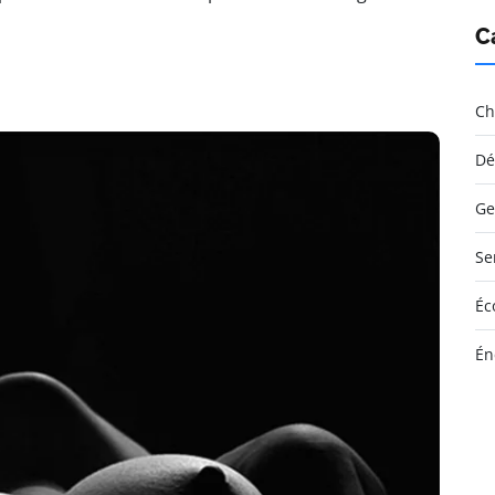
C
Ch
Dé
Ge
Se
Éc
Én