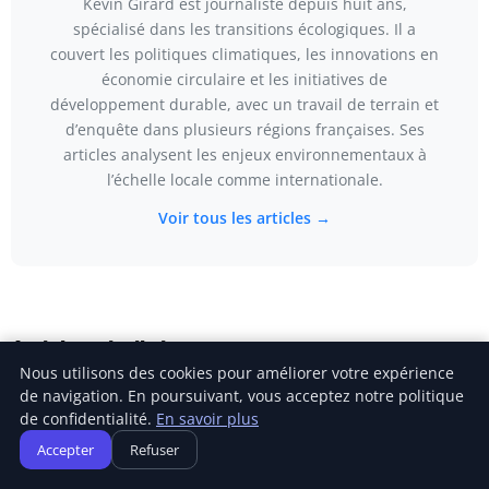
Kévin Girard est journaliste depuis huit ans,
spécialisé dans les transitions écologiques. Il a
couvert les politiques climatiques, les innovations en
économie circulaire et les initiatives de
développement durable, avec un travail de terrain et
d’enquête dans plusieurs régions françaises. Ses
articles analysent les enjeux environnementaux à
l’échelle locale comme internationale.
Voir tous les articles →
Articles similaires
Nous utilisons des cookies pour améliorer votre expérience
de navigation. En poursuivant, vous acceptez notre politique
de confidentialité.
En savoir plus
Accepter
Refuser