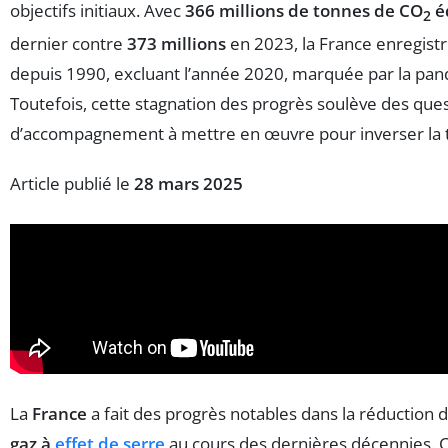
objectifs initiaux. Avec
366 millions de tonnes de CO
é
2
dernier contre
373 millions
en 2023, la France enregistr
depuis 1990, excluant l’année 2020, marquée par la pa
Toutefois, cette stagnation des progrès soulève des que
d’accompagnement à mettre en œuvre pour inverser la 
Article publié le
28 mars 2025
La
France
a fait des progrès notables dans la réduction 
gaz à
effet de serre
au cours des dernières décennies. 