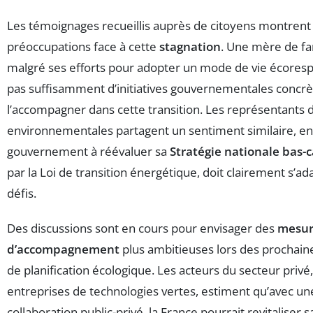
Les témoignages recueillis auprès de citoyens montren
préoccupations face à cette
stagnation
. Une mère de f
malgré ses efforts pour adopter un mode de vie écorespo
pas suffisamment d’initiatives gouvernementales concr
l’accompagner dans cette transition. Les représentants
environnementales partagent un sentiment similaire, en
gouvernement à réévaluer sa
Stratégie nationale bas-
par la Loi de transition énergétique, doit clairement s’
défis.
Des discussions sont en cours pour envisager des
mesur
d’accompagnement
plus ambitieuses lors des prochain
de planification écologique. Les acteurs du secteur priv
entreprises de technologies vertes, estiment qu’avec un
collaboration public-privé, la France pourrait revitaliser s