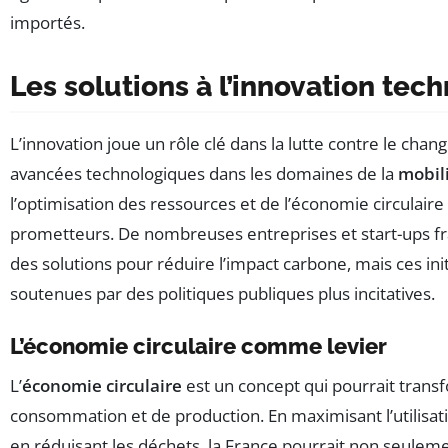
importés.
Les solutions à l’innovation tec
L’innovation joue un rôle clé dans la lutte contre le cha
avancées technologiques dans les domaines de la
mobili
l’optimisation des ressources et de l’économie circulaire
prometteurs. De nombreuses entreprises et start-ups fra
des solutions pour réduire l’impact carbone, mais ces init
soutenues par des politiques publiques plus incitatives.
L’économie circulaire comme levier
L’
économie circulaire
est un concept qui pourrait tran
consommation et de production. En maximisant l’utilisat
en réduisant les déchets, la France pourrait non seulem