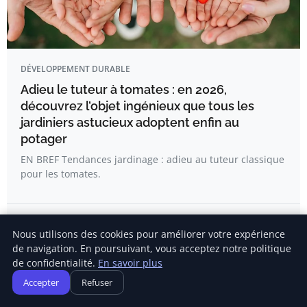
DÉVELOPPEMENT DURABLE
Adieu le tuteur à tomates : en 2026,
découvrez l’objet ingénieux que tous les
jardiniers astucieux adoptent enfin au
potager
EN BREF Tendances jardinage : adieu au tuteur classique
pour les tomates.
Kévin Girard
Nous utilisons des cookies pour améliorer votre expérience
de navigation. En poursuivant, vous acceptez notre politique
de confidentialité.
En savoir plus
Accepter
Refuser