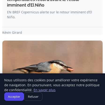
imminent d’El Niño
EN BREF Copernicus alerte sur le retour imminent d’El
Niño.
Kévin Girard
Nous utilisons des cookies pour améliorer votre expérience
de navigation. En poursuivant, vous acceptez notre politique
de confidentialité.
En savoir plus
CHANGEMENT CLIMATIQUE
Accepter
Refuser
Adaptation au changement climatique : les