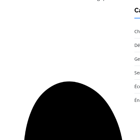
C
Ch
Dé
Ge
Se
Éc
Én