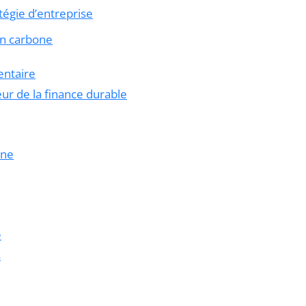
tégie d’entreprise
an carbone
entaire
ur de la finance durable
one
e
s